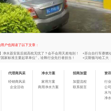
的用户也阅读了以下文章：
】净水器安装后就高枕无忧了？会不会用天差地别！
+
苏台自行车赛燃
“国家标准主要起草单位”，诠释行业先行者担当！
+
汉斯顿与哈工大
代理商风采
净水方案
招商加盟
资
经销商风采
家用方案
加盟流程
行
企业活动
商用净水方案
联系留言
公
水
净