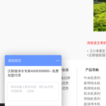
浏览该文章
+
【小净课堂
+
汉斯顿获颁
请您留言
汉斯顿文化
品牌企业
产品导购
汉斯顿净水专家4008308885--免费
加盟代理
集团概述
汉斯顿品牌
中央机系列
企业文化
产品优势
家用纯水机
企业荣誉
技术优势
商用纯水机
企业历程
软水机系列
代理商风采
管线机系列
汉斯顿净水器
超滤净水机